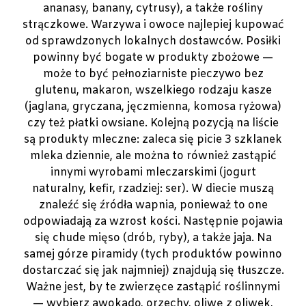
ananasy, banany, cytrusy), a także rośliny
strączkowe. Warzywa i owoce najlepiej kupować
od sprawdzonych lokalnych dostawców. Posiłki
powinny być bogate w produkty zbożowe —
może to być pełnoziarniste pieczywo bez
glutenu, makaron, wszelkiego rodzaju kasze
(jaglana, gryczana, jęczmienna, komosa ryżowa)
czy też płatki owsiane. Kolejną pozycją na liście
są produkty mleczne: zaleca się picie 3 szklanek
mleka dziennie, ale można to również zastąpić
innymi wyrobami mleczarskimi (jogurt
naturalny, kefir, rzadziej: ser). W diecie muszą
znaleźć się źródła wapnia, ponieważ to one
odpowiadają za wzrost kości. Następnie pojawia
się chude mięso (drób, ryby), a także jaja. Na
samej górze piramidy (tych produktów powinno
dostarczać się jak najmniej) znajdują się tłuszcze.
Ważne jest, by te zwierzęce zastąpić roślinnymi
— wybierz awokado, orzechy, oliwę z oliwek,