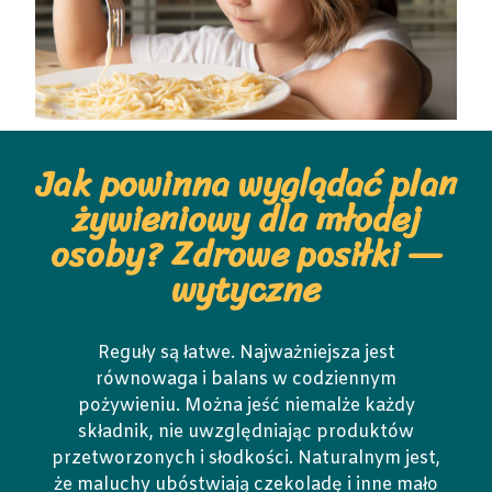
Jak powinna wyglądać plan
żywieniowy dla młodej
osoby? Zdrowe posiłki —
wytyczne
Reguły są łatwe. Najważniejsza jest
równowaga i balans w codziennym
pożywieniu. Można jeść niemalże każdy
składnik, nie uwzględniając produktów
przetworzonych i słodkości. Naturalnym jest,
że maluchy ubóstwiają czekoladę i inne mało