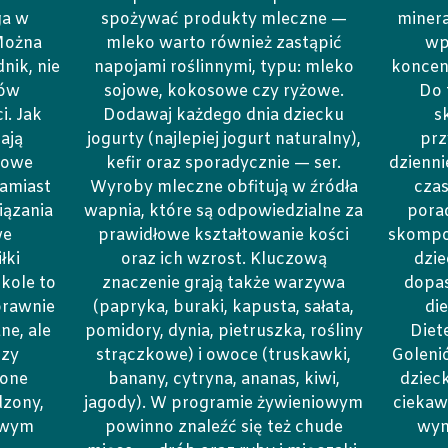
ga w
spożywać produkty mleczne —
minera
Można
mleko warto również zastąpić
wp
nik, nie
napojami roślinnymi, typu: mleko
koncent
tów
sojowe, kokosowe czy ryżowe.
Do 
i. Jak
Dodawaj każdego dnia dziecku
s
ają
jogurty (najlepiej jogurt naturalny),
prz
rowe
kefir oraz sporadycznie — ser.
dzienni
zamiast
Wyroby mleczne obfitują w źródła
czas
iązania
wapnia, które są odpowiedzialne za
pora
we
prawidłowe kształtowanie kości
skompo
łki
oraz ich wzrost. Kluczową
dzie
kole to
znaczenie grają także warzywa
dopa
prawnie
(papryka, buraki, kapusta, sałata,
di
e, ale
pomidory, dynia, pietruszka, rośliny
Diet
dzy
strączkowe) i owoce (truskawki,
Golenió
łone
banany, cytryna, ananas, kiwi,
dzieck
dzony,
jagody). W programie żywieniowym
ciekawe
owym
powinno znaleźć się też chude
wym