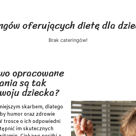
ngów oferujących dietę dla dzie
Brak cateringów!
wo opracowane
ania są tak
woju dziecka?
nniejszym skarbem, dlatego
 aby humor oraz zdrowie
 W trosce o ich odpowiedni
tępnić im skutecznych