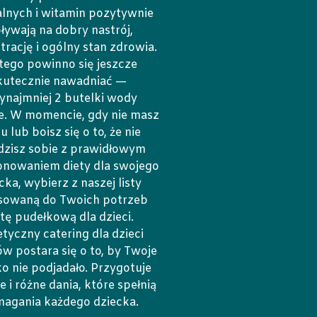
lnych i witamin pozytywnie
ływają na dobry nastrój,
rację i ogólny stan zdrowia.
tego powinno się jeszcze
kutecznie nawadniać —
ynajmniej 2 butelki wody
e. W momencie, gdy nie masz
u lub boisz się o to, że nie
dzisz sobie z prawidłowym
nowaniem diety dla swojego
cka, wybierz z naszej listy
sowaną do Twoich potrzeb
etę pudełkową dla dzieci.
etyczny catering dla dzieci
w postara się o to, by Twoje
o nie podjadało. Przygotuje
 i różne dania, które spełnią
agania każdego dziecka.