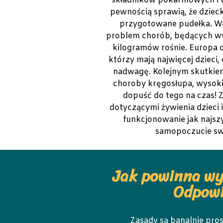
składników pokarmowych i w
pewnością sprawią, że dziec
przygotowane pudełka. Wa
problem chorób, będących 
kilogramów rośnie. Europa o
którzy mają najwięcej dzieci,
nadwagę. Kolejnym skutkiem
choroby kręgosłupa, wysokie
dopuść do tego na czas! 
dotyczącymi żywienia dzieci
funkcjonowanie jak najsz
samopoczucie sw
Jak powinna wy
Odpowi
Zasady są banalnie pros