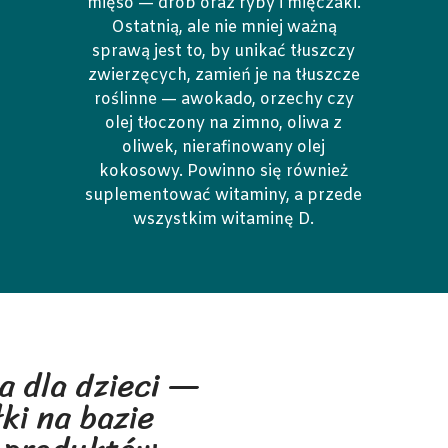
mięso — drób oraz ryby i mięczaki.
Ostatnią, ale nie mniej ważną
sprawą jest to, by unikać tłuszczy
zwierzęcych, zamień je na tłuszcze
roślinne — awokado, orzechy czy
olej tłoczony na zimno, oliwa z
oliwek, nierafinowany olej
kokosowy. Powinno się również
suplementować witaminy, a przede
wszystkim witaminę D.
a dla dzieci —
ki na bazie