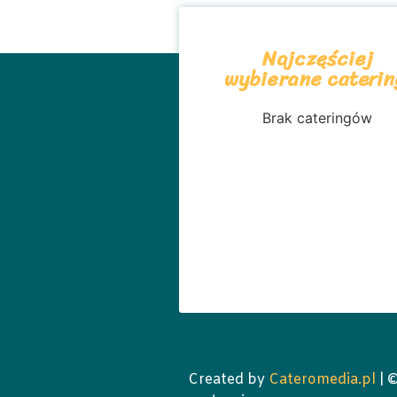
Najczęściej
wybierane caterin
Brak cateringów
Created by
Cateromedia.pl
| 