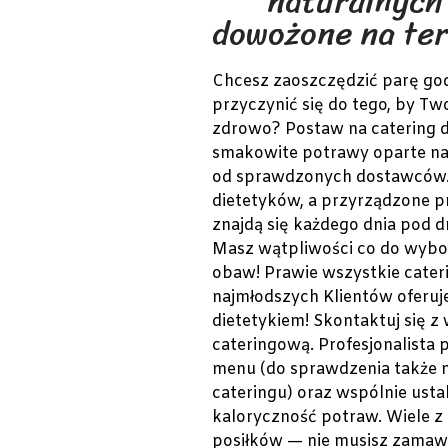
naturalnych
dowożone na ter
Chcesz zaoszczędzić parę god
przyczynić się do tego, by Tw
zdrowo? Postaw na catering di
smakowite potrawy oparte na
od sprawdzonych dostawców. 
dietetyków, a przyrządzone 
znajdą się każdego dnia pod 
Masz wątpliwości co do wybor
obaw! Prawie wszystkie cateri
najmłodszych Klientów oferu
dietetykiem! Skontaktuj się z
cateringową. Profesjonalista
menu (do sprawdzenia także n
cateringu) oraz wspólnie usta
kaloryczność potraw. Wiele z 
posiłków — nie musisz zamawi