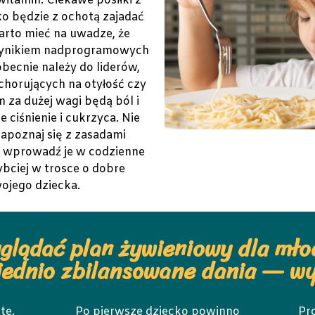
itamin. Ciekawe posiłki z
ko będzie z ochotą zajadać
rto mieć na uwadze, że
wynikiem nadprogramowych
becnie należy do liderów,
 chorujących na otyłość czy
 za dużej wagi będą ból i
 ciśnienie i cukrzyca. Nie
Zapoznaj się z zasadami
 i wprowadź je w codzienne
ybciej w trosce o dobre
ojego dziecka.
glądać plan żywieniowy dla mło
ednio zbilansowane dania — w
te.
Po pierwsze dziecko powinno
Pr