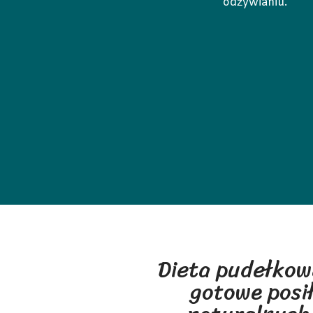
odżywianiu.
Dieta pudełkow
gotowe posił