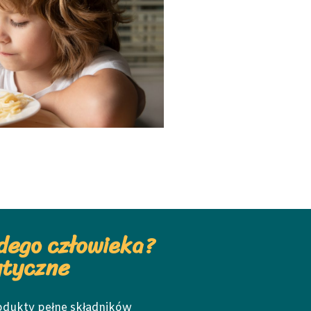
dego człowieka?
ytyczne
odukty pełne składników