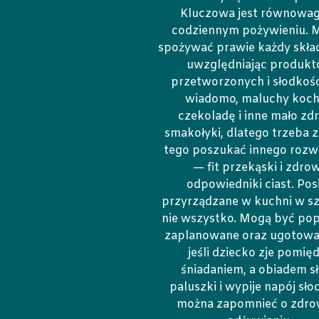
Kluczowa jest równowa
codziennym pożywieniu. 
spożywać prawie każdy skład
uwzględniając produk
przetworzonych i słodkośc
wiadomo, maluchy koch
czekoladę i inne mało zd
smakołyki, dlatego trzeba 
tego poszukać innego rozw
— fit przekąski i zdro
odpowiedniki ciast. Posi
przyrządzane w kuchni w sz
nie wszystko. Mogą być po
zaplanowane oraz ugotowan
jeśli dziecko zje pomię
śniadaniem, a obiadem s
paluszki i wypije napój sło
można zapomnieć o zdr