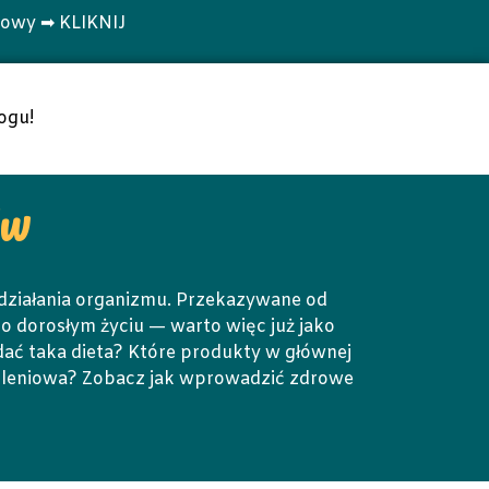
towy ➡ KLIKNIJ
ogu!
ów
 działania organizmu. Przekazywane od
 dorosłym życiu — warto więc już jako
ać taka dieta? Które produkty w głównej
 Goleniowa? Zobacz jak wprowadzić zdrowe