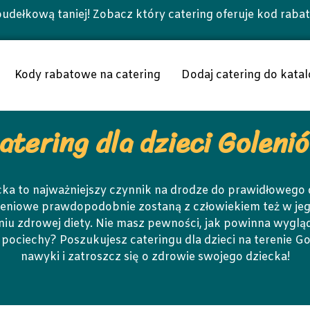
udełkową taniej! Zobacz który catering oferuje kod raba
Kody rabatowe na catering
Dodaj catering do katal
atering dla dzieci Goleni
ka to najważniejszy czynnik na drodze do prawidłowego
ieniowe prawdopodobnie zostaną z człowiekiem też w jego
u zdrowej diety. Nie masz pewności, jak powinna wygląd
ej pociechy? Poszukujesz cateringu dla dzieci na terenie
nawyki i zatroszcz się o zdrowie swojego dziecka!