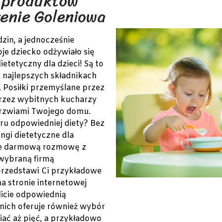
 produktów
enie Goleniowa
zin, a jednocześnie
oje dziecko odżywiało się
etetyczny dla dzieci! Są to
 najlepszych składnikach
Posiłki przemyślane przez
przez wybitnych kucharzy
drzwiami Twojego domu.
u odpowiedniej diety? Bez
ngi dietetyczne dla
je darmową rozmowę z
 wybraną firmą
 przedstawi Ci przykładowe
a stronie internetowej
licie odpowiednią
nich oferuje również wybór
ać aż pięć, a przykładowo