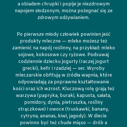
a obiadem chrupki i popije je niezdrowym
napojem słodzonym, można pożegnać się ze
zdrowym odżywianiem.
Po pierwsze młody człowiek powinien jeść
produkty mleczne — mleko możesz też
zamienić na napój roślinny, na przykład: mleko
sojowe, kokosowe czy ryżowe. Podsuwaj
codziennie dziecku jogurty (raczej jogurt
grecki), kefir i rzadziej — ser. Wyroby
mleczarskie obfitują w źródła wapnia, które
odpowiadają za poprawne kształtowanie
kości oraz ich wzrost. Kluczową rolę grają też
warzywa (papryka, buraki, kapusta, sałata,
pomidory, dynia, pietruszka, rośliny
strączkowe) i owoce (truskawki, banany,
cytryna, ananas, kiwi, jagody). W diecie
powinno być też chude mięso — drób a