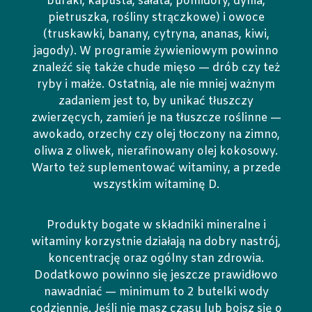
buraki, kapusta, sałata, pomidory, dynia,
pietruszka, rośliny strączkowe) i owoce
(truskawki, banany, cytryna, ananas, kiwi,
jagody). W programie żywieniowym powinno
znaleźć się także chude mięso — drób czy też
ryby i małże. Ostatnią, ale nie mniej ważnym
zadaniem jest to, by unikać tłuszczy
zwierzęcych, zamień je na tłuszcze roślinne —
awokado, orzechy czy olej tłoczony na zimno,
oliwa z oliwek, nierafinowany olej kokosowy.
Warto też suplementować witaminy, a przede
wszystkim witaminę D.
Produkty bogate w składniki mineralne i
witaminy korzystnie działają na dobry nastrój,
koncentrację oraz ogólny stan zdrowia.
Dodatkowo powinno się jeszcze prawidłowo
nawadniać — minimum to 2 butelki wody
codziennie. Jeśli nie masz czasu lub boisz się o