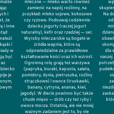
emalże
mleczne — mleko warto również
wp
ając
zamienić na napój roślinny, na
skupien
ch i
przykład: mleko sojowe, kokosowe
Na do
t, że
czy ryżowe. Podsuwaj codziennie
od
ę i inne
dziecku jogurty (raczej jogurt
mi
stąd
naturalny), kefir oraz rzadziej — ser.
dzienn
naleźć
Wyroby mleczarskie są bogate w
obawia
kąski i
źródła wapnia, które są
skomp
biady w
odpowiedzialne za prawidłowe
dla 
gą być
kształtowanie kości oraz ich wzrost.
naszej
raz
Ogromną rolę grają też warzywa
potrzeb
 dziecko
(papryka, buraki, kapusta, sałata,
pudełko
pije je
pomidory, dynia, pietruszka, rośliny
si
zonym,
strączkowe) i owoce (truskawki,
za
drowym
banany, cytryna, ananas, kiwi,
niezd
jagody). W diecie powinno być także
zaska
chude mięso — drób czy też ryby i
któ
owoce morza. Ostatnią, ale nie mniej
ważnym zadaniem jest to, by nie