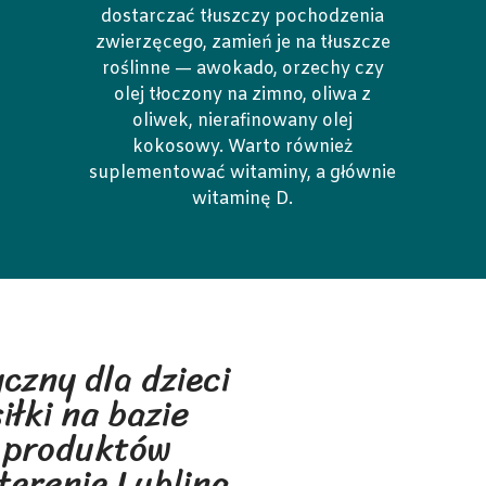
dostarczać tłuszczy pochodzenia
zwierzęcego, zamień je na tłuszcze
roślinne — awokado, orzechy czy
olej tłoczony na zimno, oliwa z
oliwek, nierafinowany olej
kokosowy. Warto również
suplementować witaminy, a głównie
witaminę D.
czny dla dzieci
łki na bazie
 produktów
terenie Lublina