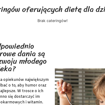
ingów oferujących dietę dla dzi
Brak cateringów!
dpowiednio
rowe dania są
zwoju młodego
ieka?
 dla opiekunów największym
dbać o to, aby humor oraz
ajlepsze. W trosce o ich
nno się dostarczyć im
pokarmowych i witamin.