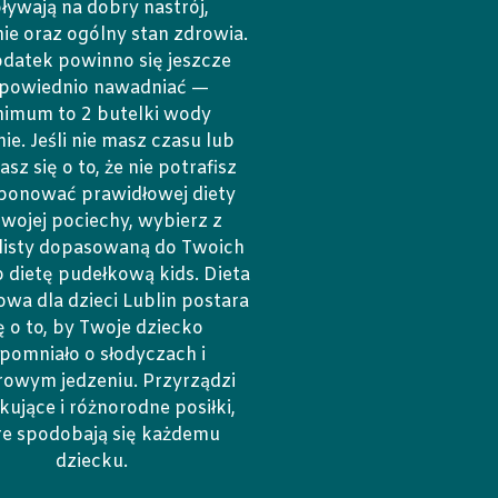
ływają na dobry nastrój,
ie oraz ogólny stan zdrowia.
datek powinno się jeszcze
powiednio nawadniać —
nimum to 2 butelki wody
ie. Jeśli nie masz czasu lub
sz się o to, że nie potrafisz
onować prawidłowej diety
swojej pociechy, wybierz z
 listy dopasowaną do Twoich
 dietę pudełkową kids. Dieta
wa dla dzieci Lublin postara
ę o to, by Twoje dziecko
pomniało o słodyczach i
rowym jedzeniu. Przyrządzi
kujące i różnorodne posiłki,
re spodobają się każdemu
dziecku.