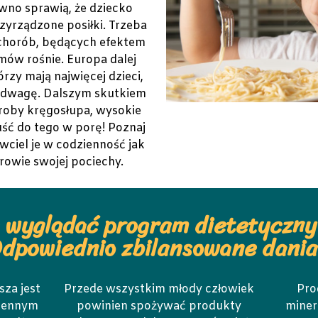
wno sprawią, że dziecko
yrządzone posiłki. Trzeba
 chorób, będących efektem
ów rośnie. Europa dalej
rzy mają najwięcej dzieci,
nadwagę. Dalszym skutkiem
oroby kręgosłupa, wysokie
puść do tego w porę! Poznaj
 wciel je w codzienność jak
drowie swojej pociechy.
 wyglądać program dietetyczny
Odpowiednio zbilansowane dania
sza jest
Przede wszystkim młody człowiek
Pro
ziennym
powinien spożywać produkty
miner