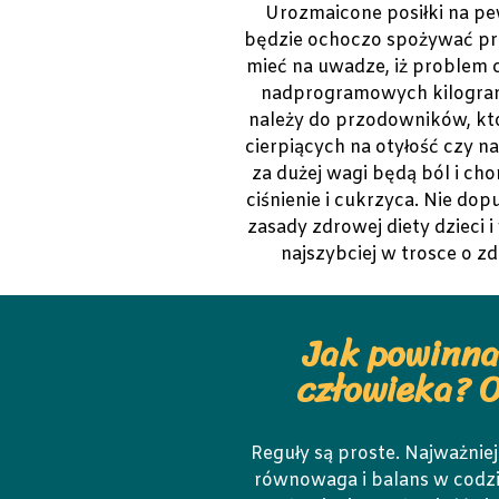
Urozmaicone posiłki na pe
będzie ochoczo spożywać prz
mieć na uwadze, iż problem
nadprogramowych kilogram
należy do przodowników, któ
cierpiących na otyłość czy 
za dużej wagi będą ból i ch
ciśnienie i cukrzyca. Nie do
zasady zdrowej diety dzieci i
najszybciej w trosce o z
Jak powinna
człowieka? 
Reguły są proste. Najważniej
równowaga i balans w cod