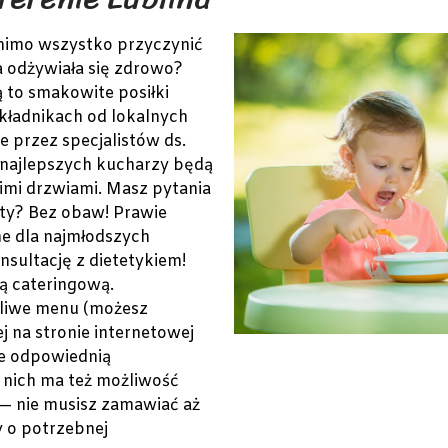
mimo wszystko przyczynić
a odżywiała się zdrowo?
ą to smakowite posiłki
składnikach od lokalnych
przez specjalistów ds.
 najlepszych kucharzy będą
mi drzwiami. Masz pytania
ty? Bez obaw! Prawie
ne dla najmłodszych
nsultację z dietetykiem!
ą cateringową.
żliwe menu (możesz
j na stronie internetowej
ie odpowiednią
 nich ma też możliwość
 nie musisz zamawiać aż
y o potrzebnej