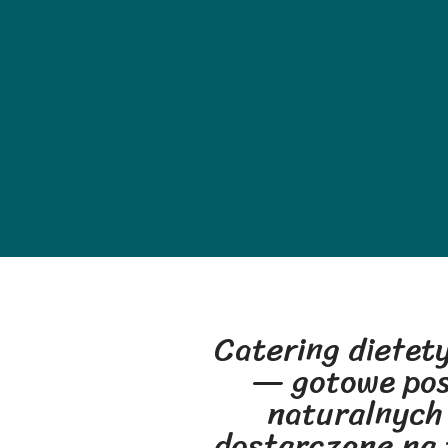
Catering dietety
— gotowe posi
naturalnych
dostarczane na 