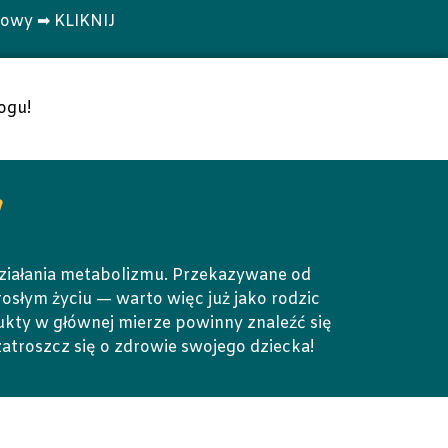
towy ➡ KLIKNIJ
ogu!
n
ziałania metabolizmu. Przekazywane od
osłym życiu — warto więc już jako rodzic
ukty w głównej mierze powinny znaleźć się
 zatroszcz się o zdrowie swojego dziecka!