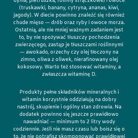
dynia, pietruszka, rośliny strączkowe) i owoce
(truskawki, banany, cytryna, ananas, kiwi,
jagody). W diecie powinno znaleźć się również
chude mięso — drób oraz ryby i owoce morza.
Ostatnią, ale nie mniej ważnym zadaniem jest
to, by nie spożywać tłuszczy pochodzenia
zwierzęcego, zastąp je tłuszczami roślinnymi
— awokado, orzechy czy olej tłoczony na
zimno, oliwa z oliwek, nierafinowany olej
kokosowy. Warto też stosować witaminy, a
zwłaszcza witaminę D.
Produkty pełne składników mineralnych i
witamin korzystnie oddziałują na dobry
nastrój, skupienie i ogólny stan zdrowia. Na
dodatek powinno się jeszcze prawidłowo
nawadniać — minimum to 2 litry wody
codziennie. Jeśli nie masz czasu lub boisz się o
to, że nie potrafisz skomponować prawidłowej