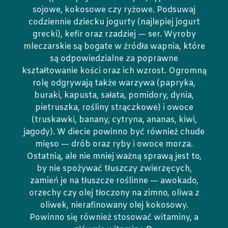
sojowe, kokosowe czy ryżowe. Podsuwaj
codziennie dziecku jogurty (najlepiej jogurt
grecki), kefir oraz rzadziej — ser. Wyroby
mleczarskie są bogate w źródła wapnia, które
są odpowiedzialne za poprawne
kształtowanie kości oraz ich wzrost. Ogromną
rolę odgrywają także warzywa (papryka,
buraki, kapusta, sałata, pomidory, dynia,
pietruszka, rośliny strączkowe) i owoce
(truskawki, banany, cytryna, ananas, kiwi,
jagody). W diecie powinno być również chude
mięso — drób oraz ryby i owoce morza.
Ostatnią, ale nie mniej ważną sprawą jest to,
by nie spożywać tłuszczy zwierzęcych,
zamień je na tłuszcze roślinne — awokado,
orzechy czy olej tłoczony na zimno, oliwa z
oliwek, nierafinowany olej kokosowy.
Powinno się również stosować witaminy, a