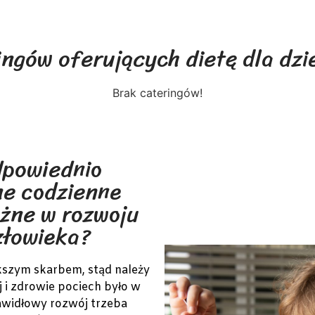
ingów oferujących dietę dla dzi
Brak cateringów!
dpowiednio
e codzienne
ażne w rozwoju
złowieka?
ększym skarbem, stąd należy
ój i zdrowie pociech było w
rawidłowy rozwój trzeba