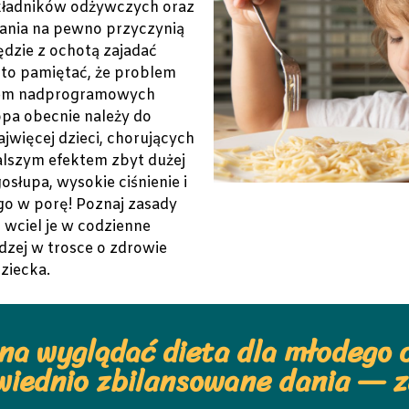
kładników odżywczych oraz
ania na pewno przyczynią
będzie z ochotą zajadać
to pamiętać, że problem
kiem nadprogramowych
opa obecnie należy do
jwięcej dzieci, chorujących
alszym efektem zbyt dużej
osłupa, wysokie ciśnienie i
go w porę! Poznaj zasady
i wciel je w codzienne
zej w trosce o zdrowie
ziecka.
na wyglądać dieta dla młodego 
iednio zbilansowane dania — 