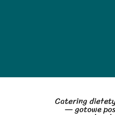
Catering dietety
— gotowe posi