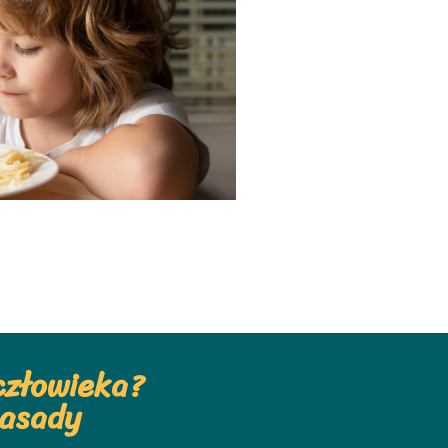
człowieka?
zasady