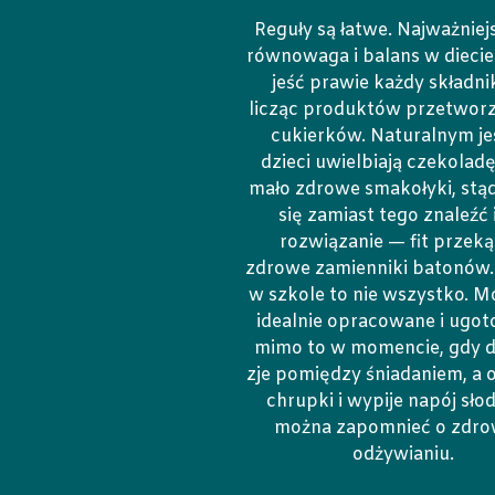
Reguły są łatwe. Najważniejs
równowaga i balans w dieci
jeść prawie każdy składnik
licząc produktów przetworz
cukierków. Naturalnym jes
dzieci uwielbiają czekoladę
mało zdrowe smakołyki, stąd
się zamiast tego znaleźć 
rozwiązanie — fit przekąs
zdrowe zamienniki batonów.
w szkole to nie wszystko. M
idealnie opracowane i ugo
mimo to w momencie, gdy d
zje pomiędzy śniadaniem, a
chrupki i wypije napój sło
można zapomnieć o zdr
odżywianiu.