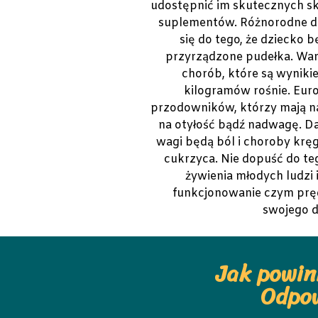
udostępnić im skutecznych s
suplementów. Różnorodne d
się do tego, że dziecko 
przyrządzone pudełka. War
chorób, które są wyni
kilogramów rośnie. Eur
przodowników, którzy mają na
na otyłość bądź nadwagę. D
wagi będą ból i choroby kręg
cukrzyca. Nie dopuść do te
żywienia młodych ludzi 
funkcjonowanie czym pręd
swojego d
Jak powin
Odpow