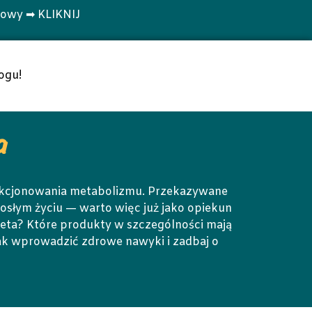
towy ➡ KLIKNIJ
ogu!
a
nkcjonowania metabolizmu. Przekazywane
osłym życiu — warto więc już jako opiekun
ieta? Które produkty w szczególności mają
 jak wprowadzić zdrowe nawyki i zadbaj o