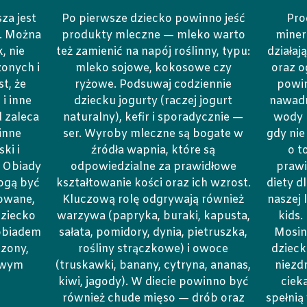
za jest
Po pierwsze dziecko powinno jeść
Pro
e. Można
produkty mleczne — mleko warto
miner
, nie
też zamienić na napój roślinny, typu:
działaj
onych i
mleko sojowe, kokosowe czy
oraz o
t, że
ryżowe. Podsuwaj codziennie
powin
 i inne
dziecku jogurty (raczej jogurt
nawadn
 zaleca
naturalny), kefir i sporadycznie —
wody 
inne
ser. Wyroby mleczne są bogate w
gdy nie
ki i
źródła wapnia, które są
o t
 Obiady
odpowiedzialne za prawidłowe
praw
ogą być
kształtowanie kości oraz ich wzrost.
diety d
towane,
Kluczową rolę odgrywają również
naszej 
ziecko
warzywa (papryka, buraki, kapusta,
kids.
 obiadem
sałata, pomidory, dynia, pietruszka,
Mosina
dzony,
rośliny strączkowe) i owoce
dzieck
owym
(truskawki, banany, cytryna, ananas,
niezd
kiwi, jagody). W diecie powinno być
ciek
również chude mięso — drób oraz
spełnią