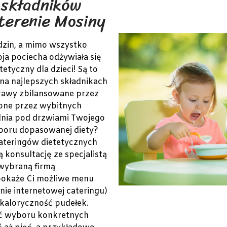
 składników
terenie Mosiny
dzin, a mimo wszystko
oja pociecha odżywiała się
etyczny dla dzieci! Są to
na najlepszych składnikach
rawy zbilansowane przez
zone przez wybitnych
dnia pod drzwiami Twojego
boru dopasowanej diety?
ateringów dietetycznych
 konsultację ze specjalistą
 wybraną firmą
 pokaże Ci możliwe menu
nie internetowej cateringu)
 kaloryczność pudełek.
ść wyboru konkretnych