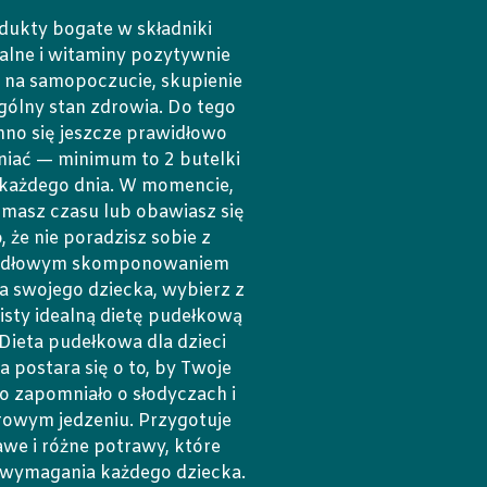
dukty bogate w składniki
alne i witaminy pozytywnie
ą na samopoczucie, skupienie
gólny stan zdrowia. Do tego
no się jeszcze prawidłowo
iać — minimum to 2 butelki
każdego dnia. W momencie,
 masz czasu lub obawiasz się
o, że nie poradzisz sobie z
idłowym skomponowaniem
la swojego dziecka, wybierz z
listy idealną dietę pudełkową
 Dieta pudełkowa dla dzieci
 postara się o to, by Twoje
o zapomniało o słodyczach i
rowym jedzeniu. Przygotuje
awe i różne potrawy, które
 wymagania każdego dziecka.