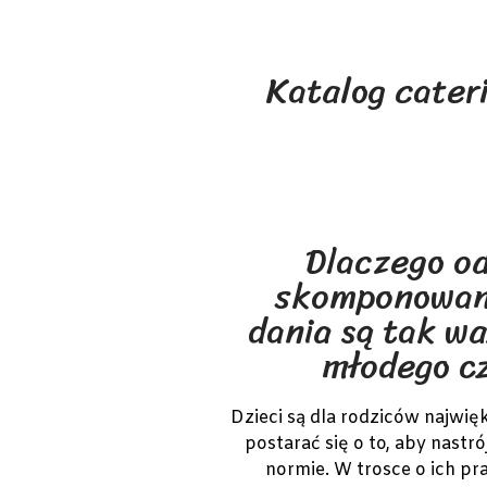
Katalog cater
Dlaczego o
skomponowan
dania są tak w
młodego c
Dzieci są dla rodziców najwi
postarać się o to, aby nastr
normie. W trosce o ich p