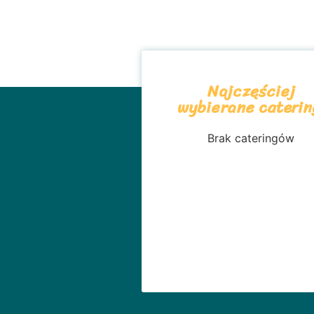
Najczęściej
wybierane caterin
Brak cateringów