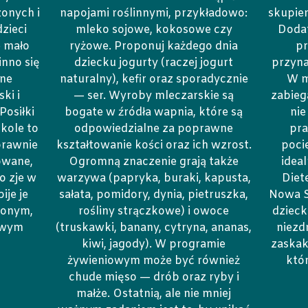
onych i
napojami roślinnymi, przykładowo:
skupien
zieci
mleko sojowe, kokosowe czy
Doda
e mało
ryżowe. Proponuj każdego dnia
p
nno się
dziecku jogurty (raczej jogurt
przyna
nne
naturalny), kefir oraz sporadycznie
W m
ki i
— ser. Wyroby mleczarskie są
zabieg
Posiłki
bogate w źródła wapnia, które są
ni
kole to
odpowiedzialne za poprawne
pra
prawnie
kształtowanie kości oraz ich wzrost.
pocie
owane,
Ogromną znaczenie grają także
idea
o zje w
warzywa (papryka, buraki, kapusta,
Diet
ije je
sałata, pomidory, dynia, pietruszka,
Nowa Só
zonym,
rośliny strączkowe) i owoce
dzieck
owym
(truskawki, banany, cytryna, ananas,
niezd
kiwi, jagody). W programie
zaskak
żywieniowym może być również
któ
chude mięso — drób oraz ryby i
małże. Ostatnią, ale nie mniej