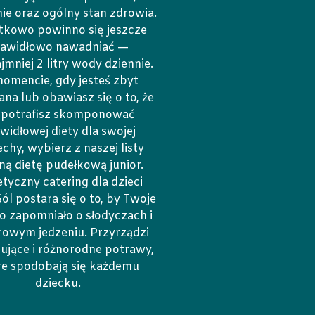
ie oraz ogólny stan zdrowia.
tkowo powinno się jeszcze
rawidłowo nawadniać —
jmniej 2 litry wody dziennie.
omencie, gdy jesteś zbyt
ana lub obawiasz się o to, że
e potrafisz skomponować
widłowej diety dla swojej
chy, wybierz z naszej listy
lną dietę pudełkową junior.
etyczny catering dla dzieci
l postara się o to, by Twoje
o zapomniało o słodyczach i
rowym jedzeniu. Przyrządzi
ujące i różnorodne potrawy,
re spodobają się każdemu
dziecku.