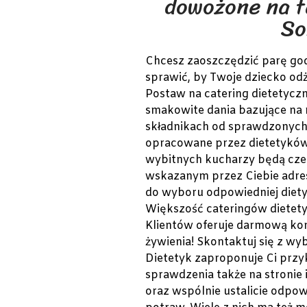
dowożone na t
So
Chcesz zaoszczędzić parę go
sprawić, by Twoje dziecko od
Postaw na catering dietetyczny
smakowite dania bazujące na 
składnikach od sprawdzonyc
opracowane przez dietetyków
wybitnych kucharzy będą cze
wskazanym przez Ciebie adre
do wyboru odpowiedniej diet
Większość cateringów dietet
Klientów oferuje darmową kons
żywienia! Skontaktuj się z wy
Dietetyk zaproponuje Ci prz
sprawdzenia także na stronie 
oraz wspólnie ustalicie odpo