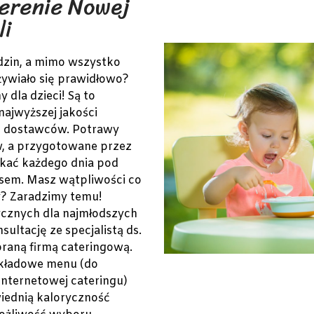
erenie Nowej
li
dzin, a mimo wszystko
żywiało się prawidłowo?
 dla dzieci! Są to
najwyższej jakości
h dostawców. Potrawy
, a przygotowane przez
kać każdego dnia pod
sem. Masz wątpliwości co
y? Zaradzimy temu!
ycznych dla najmłodszych
ultację ze specjalistą ds.
braną firmą cateringową.
ykładowe menu (do
internetowej cateringu)
wiednią kaloryczność