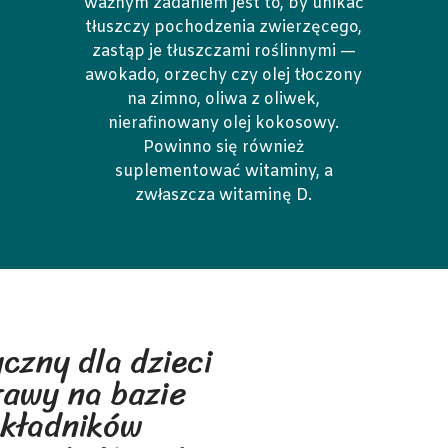
ważnym zadaniem jest to, by unikać
tłuszczy pochodzenia zwierzęcego,
zastąp je tłuszczami roślinnymi —
awokado, orzechy czy olej tłoczony
na zimno, oliwa z oliwek,
nierafinowany olej kokosowy.
Powinno się również
suplementować witaminy, a
zwłaszcza witaminę D.
czny dla dzieci
awy na bazie
składników