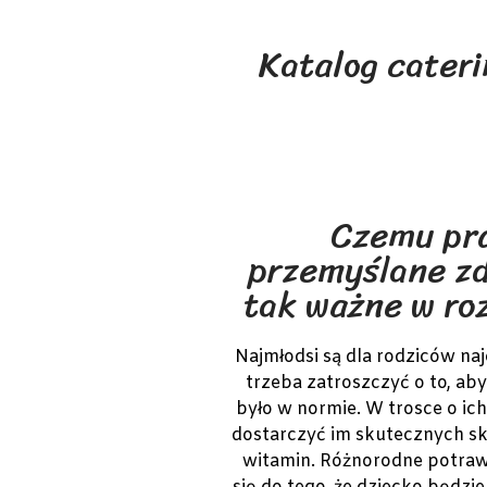
Katalog cateri
Czemu pr
przemyślane zd
tak ważne w ro
Najmłodsi są dla rodziców na
trzeba zatroszczyć o to, aby
było w normie. W trosce o ic
dostarczyć im skutecznych s
witamin. Różnorodne potraw