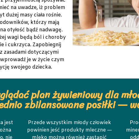
ie z przyjemnością spożywać
mieć na uwadze, iż problem
t dużej masy ciała rośnie.
zodowników, którzy mają
h na otyłość bądź nadwagę.
ej wagi będą ból i choroby
ie i cukrzyca. Zapobiegnij
 z zasadami dotyczącymi
i wprowadź je w życie czym
ycję swojego dziecka.
glądać plan żywieniowy dla mło
ednio zbilansowane posiłki — w
a jest
Przede wszystkim młody człowiek
Pro
Można
powinien jeść produkty mleczne —
miner
, nie
mleko można również zastąpić
odd