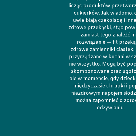
licząc produktów przetworz
cukierków. Jak wiadomo, d
uwielbiają czekoladę i inn
zdrowe przekąski, stąd powi
zamiast tego znaleźć i
rozwiązanie — fit przekąs
zdrowe zamienniki ciastek. 
przyrządzane w kuchni w sz
nie wszystko. Mogą być po
skomponowane oraz ugot
ale w momencie, gdy dzieck
międzyczasie chrupki i pop
niezdrowym napojem słod
można zapomnieć o zdr
odżywianiu.