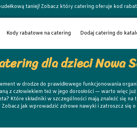
udełkową taniej! Zobacz który catering oferuje kod raba
Kody rabatowe na catering
Dodaj catering do katal
atering dla dzieci Nowa S
 element w drodze do prawidłowego funkcjonowania orga
 z człowiekiem też w jego dorosłości — warto więc już j
eta? Które składniki w szczególności mają znaleźć się na
li? Zobacz jak wprowadzić zdrowe nawyki i zatroszcz się 