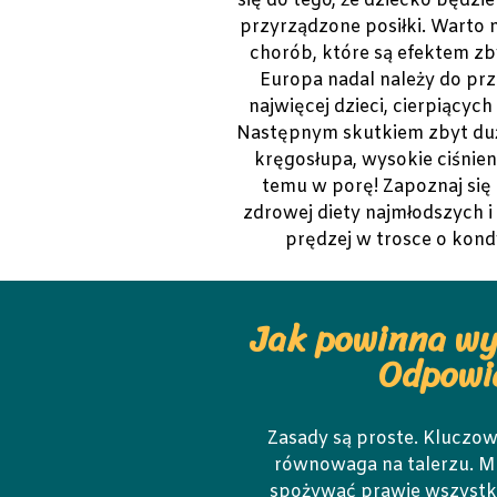
się do tego, że dziecko będz
przyrządzone posiłki. Warto 
chorób, które są efektem zby
Europa nadal należy do pr
najwięcej dzieci, cierpiącyc
Następnym skutkiem zbyt duż
kręgosłupa, wysokie ciśnien
temu w porę! Zapoznaj się
zdrowej diety najmłodszych 
prędzej w trosce o kond
Jak powinna wy
Odpowi
Zasady są proste. Kluczow
równowaga na talerzu. 
spożywać prawie wszystko