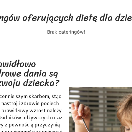
ngów oferujących dietę dla dzie
Brak cateringów!
awidłowo
rowe dania są
zwoju dziecka?
jcenniejszym skarbem, stąd
 nastrój i zdrowie pociech
h prawidłowy wzrost należy
kładników odżywczych oraz
y z pewnością przyczynią