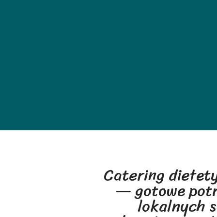
Catering dietety
— gotowe potr
lokalnych 