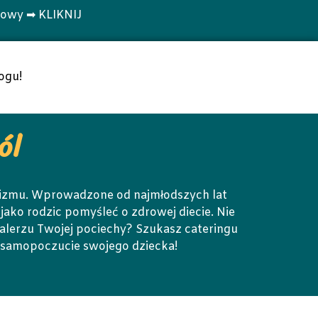
towy ➡ KLIKNIJ
ogu!
ól
nizmu. Wprowadzone od najmłodszych lat
ako rodzic pomyśleć o zdrowej diecie. Nie
 talerzu Twojej pociechy? Szukasz cateringu
o samopoczucie swojego dziecka!