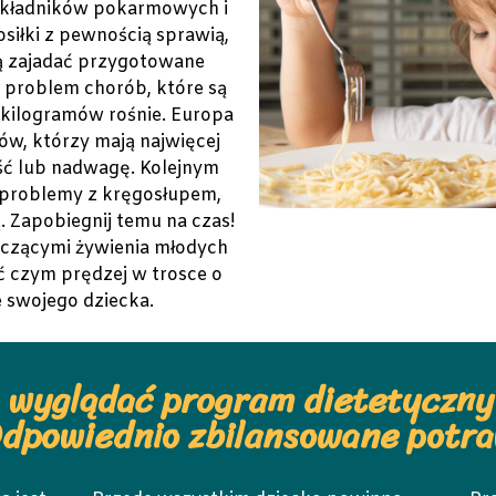
składników pokarmowych i
iłki z pewnością sprawią,
tą zajadać przygotowane
e problem chorób, które są
ilogramów rośnie. Europa
ów, którzy mają najwięcej
ość lub nadwagę. Kolejnym
 problemy z kręgosłupem,
. Zapobiegnij temu na czas!
yczącymi żywienia młodych
ść czym prędzej w trosce o
 swojego dziecka.
 wyglądać program dietetyczny
Odpowiednio zbilansowane potr