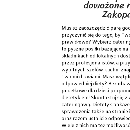
dowożone n
Zakop
Musisz zaoszczędzić parę go
przyczynić się do tego, by Tw
prawidłowo? Wybierz catering 
to pyszne posiłki bazujące na 
składnikach od lokalnych do
przez profesjonalistów, a pr
wybitnych szefów kuchni znaj
Twoimi drzwiami. Masz wątpl
odpowiedniej diety? Bez obaw
pudełkowe dla dzieci propon
dietetykiem! Skontaktuj się z
cateringową. Dietetyk pokaże
sprawdzenia także na stronie 
oraz razem ustalicie odpowie
Wiele z nich ma też możliwo