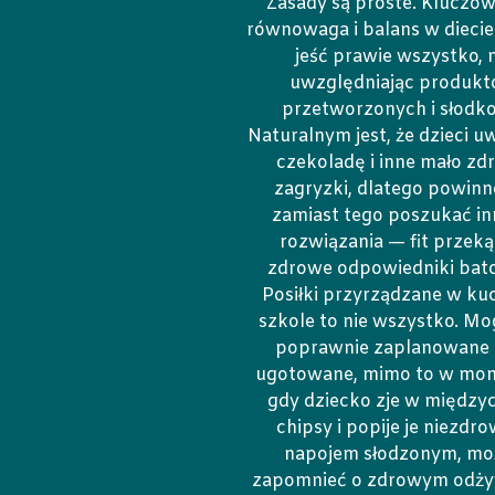
Zasady są proste. Kluczow
równowaga i balans w dieci
jeść prawie wszystko, n
uwzględniając produk
przetworzonych i słodko
Naturalnym jest, że dzieci uw
czekoladę i inne mało zd
zagryzki, dlatego powinn
zamiast tego poszukać i
rozwiązania — fit przekąs
zdrowe odpowiedniki bat
Posiłki przyrządzane w ku
szkole to nie wszystko. Mo
poprawnie zaplanowane 
ugotowane, mimo to w mom
gdy dziecko zje w międzyc
chipsy i popije je niezd
napojem słodzonym, mo
zapomnieć o zdrowym odży