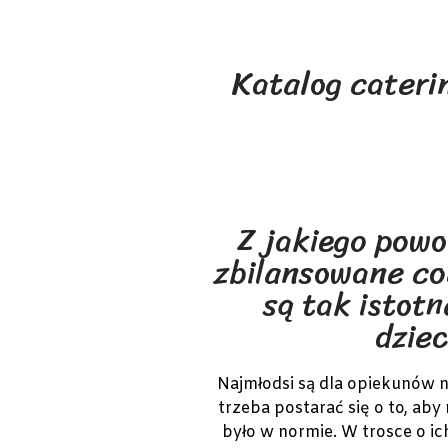
Katalog cateri
Z jakiego pow
zbilansowane co
są tak istot
dzie
Najmłodsi są dla opiekunów 
trzeba postarać się o to, aby
było w normie. W trosce o i