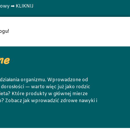
towy ➡ KLIKNIJ
ogu!
ne
 działania organizmu. Wprowadzone od
dorosłości — warto więc już jako rodzic
dieta? Które produkty w głównej mierze
ego? Zobacz jak wprowadzić zdrowe nawyki i