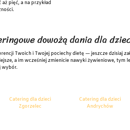
aż pięć, a na przykład
zności.
eringowe dowożą dania dla dzi
ncji Twoich i Twojej pociechy dietę — jeszcze dzisiaj za
iejsze, a im wcześniej zmienicie nawyki żywieniowe, tym l
j wybór.
Catering dla dzieci
Catering dla dzieci
Zgorzelec
Andrychów