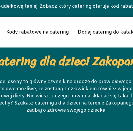
udełkową taniej! Zobacz który catering oferuje kod raba
Kody rabatowe na catering
Dodaj catering do katal
atering dla dzieci Zakopa
odej osoby to główny czynnik na drodze do prawidłowego
niowe możliwe, że zostaną z człowiekiem również w jego 
ej diety. Nie wiesz, z czego powinna składać się taka 
iechy? Szukasz cateringu dla dzieci na terenie Zakopan
zadbaj o zdrowie swojego dziecka!