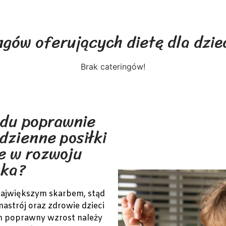
ngów oferujących dietę dla dzi
Brak cateringów!
odu poprawnie
dzienne posiłki
ne w rozwoju
cka?
największym skarbem, stąd
 nastrój oraz zdrowie dzieci
ch poprawny wzrost należy