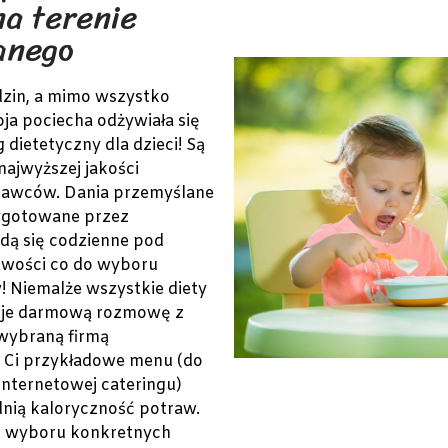
a terenie
anego
dzin, a mimo wszystko
oja pociecha odżywiała się
dietetyczny dla dzieci! Są
najwyższej jakości
stawców. Dania przemyślane
zygotowane przez
dą się codzienne pod
iwości co do wyboru
! Niemalże wszystkie diety
uje darmową rozmowę z
 wybraną firmą
 Ci przykładowe menu (do
internetowej cateringu)
dnią kaloryczność potraw.
ść wyboru konkretnych