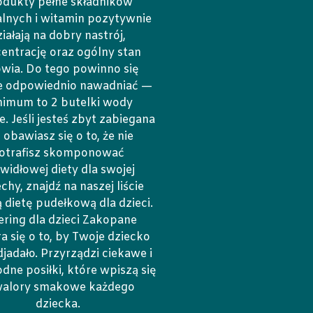
odukty pełne składników
lnych i witamin pozytywnie
ziałają na dobry nastrój,
entrację oraz ogólny stan
wia. Do tego powinno się
e odpowiednio nawadniać —
nimum to 2 butelki wody
e. Jeśli jesteś zbyt zabiegana
 obawiasz się o to, że nie
otrafisz skomponować
widłowej diety dla swojej
chy, znajdź na naszej liście
ą dietę pudełkową dla dzieci.
ering dla dzieci Zakopane
a się o to, by Twoje dziecko
djadało. Przyrządzi ciekawe i
dne posiłki, które wpiszą się
walory smakowe każdego
dziecka.