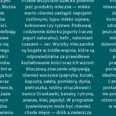
a jest
Przede wszystkim dziecko powinno
Pr
e. Można
jeść produkty mleczne — mleko
minera
ie
warto również zastąpić napojami
d
tów
roślinnymi, typu: mleko sojowe,
konc
ści.
kokosowe czy ryżowe. Podsuwaj
zdro
ielbiają
codziennie dziecku jogurty (raczej
jeszcz
rowe
jogurt naturalny), kefir , natomiast
mi
o się
czasami — ser. Wyroby mleczarskie
dzienni
nnego
są bogate w źródła wapnia, które są
lub
ki i
odpowiedzialne za prawidłowe
p
onów.
kształtowanie kości oraz ich wzrost.
pra
chni w
Kluczową znaczenie odgrywają
pocie
gą być
również warzywa (papryka, buraki,
idealn
oraz
kapusta, sałata, pomidory, dynia,
Cat
encie,
pietruszka, rośliny strączkowe) i
postar
zasie
owoce (truskawki, banany, cytryna,
nie po
rowym
ananas, kiwi, jagody). W programie
różnoro
żna
żywieniowym może być również
w 
wianiu.
chude mięso — drób a zwłaszcza