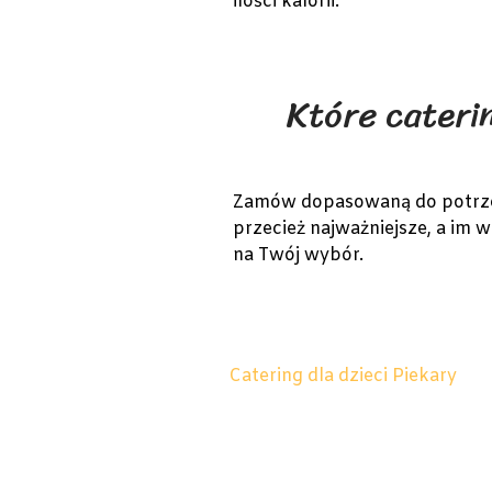
ilości kalorii.
Które caterin
Zamów dopasowaną do potrzeb 
przecież najważniejsze, a im 
na Twój wybór.
Catering dla dzieci Piekary