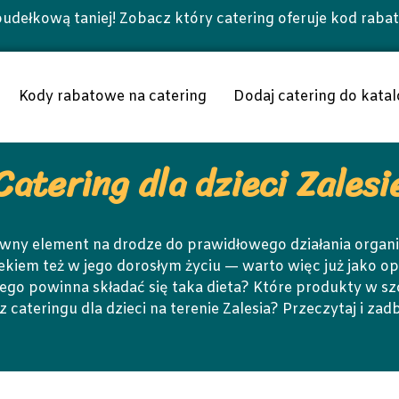
udełkową taniej! Zobacz który catering oferuje kod raba
Kody rabatowe na catering
Dodaj catering do katal
Catering dla dzieci Zalesi
łówny element na drodze do prawidłowego działania orga
iekiem też w jego dorosłym życiu — warto więc już jako 
zego powinna składać się taka dieta? Które produkty w szc
cateringu dla dzieci na terenie Zalesia? Przeczytaj i zad