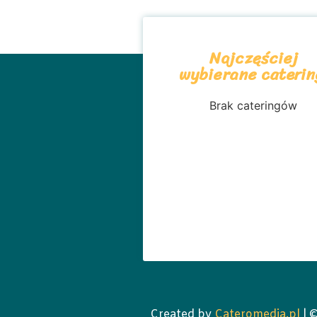
Najczęściej
wybierane caterin
Brak cateringów
Created by
Cateromedia.pl
| 