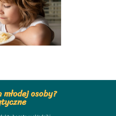
a młodej osoby?
ytyczne