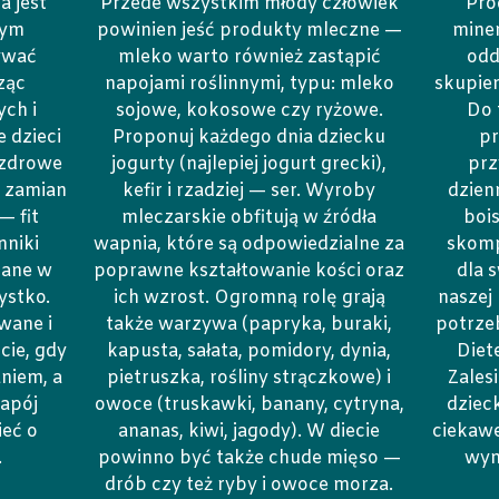
a jest
Przede wszystkim młody człowiek
Pro
nym
powinien jeść produkty mleczne —
miner
ywać
mleko warto również zastąpić
odd
ząc
napojami roślinnymi, typu: mleko
skupien
ch i
sojowe, kokosowe czy ryżowe.
Do 
e dzieci
Proponuj każdego dnia dziecku
p
ezdrowe
jogurty (najlepiej jogurt grecki),
prz
w zamian
kefir i rzadziej — ser. Wyroby
dzienn
— fit
mleczarskie obfitują w źródła
bois
nniki
wapnia, które są odpowiedzialne za
skomp
zane w
poprawne kształtowanie kości oraz
dla 
ystko.
ich wzrost. Ogromną rolę grają
naszej
wane i
także warzywa (papryka, buraki,
potrzeb
ie, gdy
kapusta, sałata, pomidory, dynia,
Diet
niem, a
pietruszka, rośliny strączkowe) i
Zalesi
napój
owoce (truskawki, banany, cytryna,
dziec
eć o
ananas, kiwi, jagody). W diecie
ciekawe
.
powinno być także chude mięso —
wym
drób czy też ryby i owoce morza.