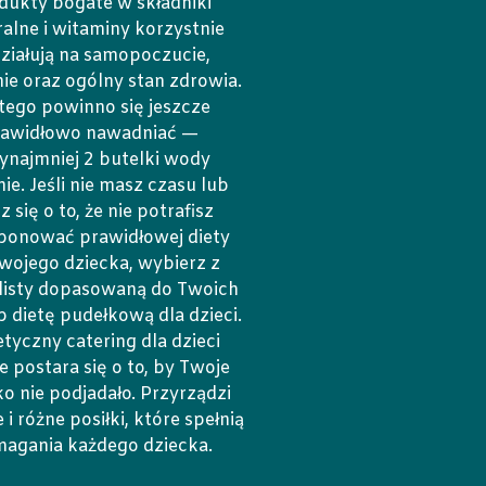
dukty bogate w składniki
alne i witaminy korzystnie
ziałują na samopoczucie,
ie oraz ogólny stan zdrowia.
tego powinno się jeszcze
rawidłowo nawadniać —
ynajmniej 2 butelki wody
ie. Jeśli nie masz czasu lub
z się o to, że nie potrafisz
onować prawidłowej diety
swojego dziecka, wybierz z
 listy dopasowaną do Twoich
 dietę pudełkową dla dzieci.
etyczny catering dla dzieci
e postara się o to, by Twoje
ko nie podjadało. Przyrządzi
 i różne posiłki, które spełnią
agania każdego dziecka.