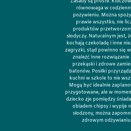
Zasady są proste. Kluczow
równowaga w codzien
pożywieniu. Można spoż
prawie wszystko, nie lic
produktów przetworzony
słodyczy. Naturalnym jest, ż
kochają czekoladę i inne ni
zagryzki, stąd powinno się 
znaleźć inne rozwiązanie 
przekąski i zdrowe zamie
batonów. Posiłki przyrząd
kuchni w szkole to nie wsz
Mogą być idealnie zaplano
przygotowane, ale w momenc
dziecko zje pomiędzy śniada
obiadem chipsy i wypije 
słodzony, można zapomni
zdrowym odżywianiu