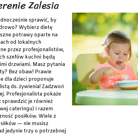
renie Zalesia
ednocześnie sprawić, by
zdrowo? Wybierz dietę
yszne potrawy oparte na
ach od lokalnych
ne przez profesjonalistów,
ych szefów kuchni będą
mi drzwiami. Masz pytania
ty? Bez obaw! Prawie
ne dla dzieci proponuje
istą ds. żywienia! Zadzwoń
j. Profesjonalista pokaże
 sprawdzić je również
wej cateringu) i razem
zność posiłków. Wiele z
osiłków — nie musisz
ad jedynie trzy o potrzebnej