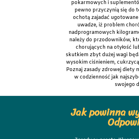
pokarmowych i suplementó
pewno przyczynią się do t
ochotą zajadać ugotowane 
uwadze, iż problem chor
nadprogramowych kilogramó
należy do przodowników, któ
chorujących na otyłość 
skutkiem zbyt dużej wagi bę
wysokim ciśnieniem, cukrzycą
Poznaj zasady zdrowej diety 
w codzienność jak najszyb
swojego d
Jak powinna wy
Odpowi