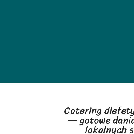
Catering dietety
— gotowe dania
lokalnych 