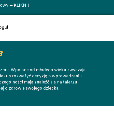
towy ➡ KLIKNIJ
ogu!
e
nizmu. Wpojone od młodego wieku zwyczaje
opiekun rozważyć decyzję o wprowadzeniu
zególności mają znaleźć się na talerzu
baj o zdrowie swojego dziecka!