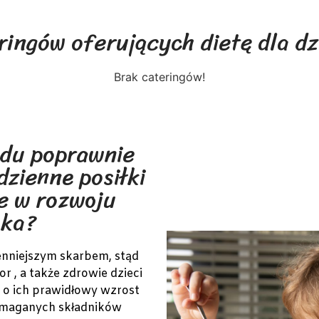
ringów oferujących dietę dla dzi
Brak cateringów!
odu poprawnie
zienne posiłki
ne w rozwoju
cka?
cenniejszym skarbem, stąd
r , a także zdrowie dzieci
e o ich prawidłowy wzrost
ymaganych składników