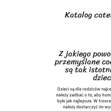
Katalog cate
Z jakiego pow
przemyślane cod
są tak istot
dzie
Dzieci są dla rodziców naj
należy zadbać o to, aby humo
było jak najlepsze. W trosc
należy dostarczyć im w