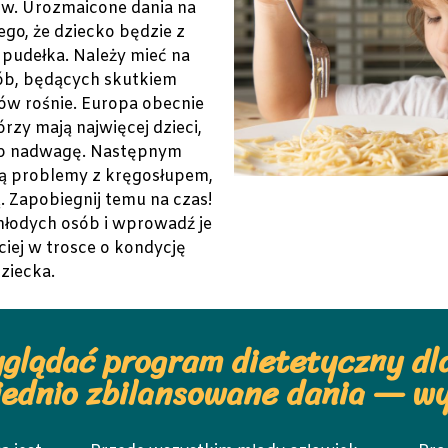
w. Urozmaicone dania na
ego, że dziecko będzie z
pudełka. Należy mieć na
ób, będących skutkiem
w rośnie. Europa obecnie
rzy mają najwięcej dzieci,
lub nadwagę. Następnym
dą problemy z kręgosłupem,
. Zapobiegnij temu na czas!
młodych osób i wprowadź je
ciej w trosce o kondycję
ziecka.
glądać program dietetyczny dl
ednio zbilansowane dania — w