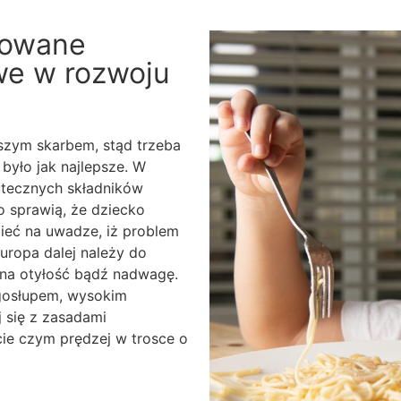
nowane
owe w rozwoju
jszym skarbem, stąd trzeba
było jak najlepsze. W
utecznych składników
 sprawią, że dziecko
eć na uwadze, iż problem
Europa dalej należy do
 na otyłość bądź nadwagę.
ęgosłupem, wysokim
j się z zasadami
cie czym prędzej w trosce o