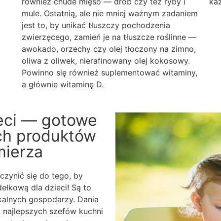
również chude mięso — drób czy też ryby i
ka
mule. Ostatnią, ale nie mniej ważnym zadaniem
jest to, by unikać tłuszczy pochodzenia
zwierzęcego, zamień je na tłuszcze roślinne —
awokado, orzechy czy olej tłoczony na zimno,
oliwa z oliwek, nierafinowany olej kokosowy.
Powinno się również suplementować witaminy,
a głównie witaminę D.
ieci — gotowe
ych produktów
mierza
zynić się do tego, by
ełkową dla dzieci! Są to
kalnych gospodarzy. Dania
 najlepszych szefów kuchni