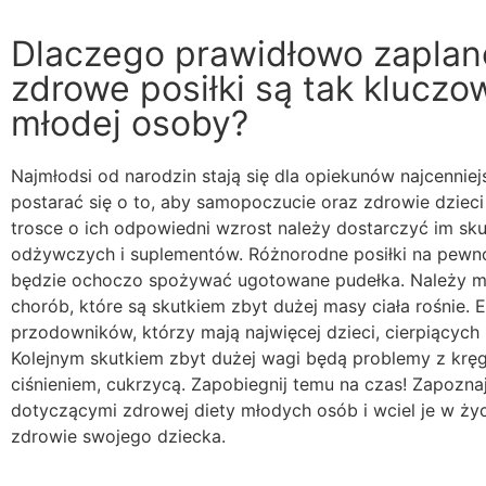
Dlaczego prawidłowo zapla
zdrowe posiłki są tak klucz
młodej osoby?
Najmłodsi od narodzin stają się dla opiekunów najcennie
postarać się o to, aby samopoczucie oraz zdrowie dzieci 
trosce o ich odpowiedni wzrost należy dostarczyć im sk
odżywczych i suplementów. Różnorodne posiłki na pewno
będzie ochoczo spożywać ugotowane pudełka. Należy mi
chorób, które są skutkiem zbyt dużej masy ciała rośnie. 
przodowników, którzy mają najwięcej dzieci, cierpiących
Kolejnym skutkiem zbyt dużej wagi będą problemy z kr
ciśnieniem, cukrzycą. Zapobiegnij temu na czas! Zapozna
dotyczącymi zdrowej diety młodych osób i wciel je w ży
zdrowie swojego dziecka.