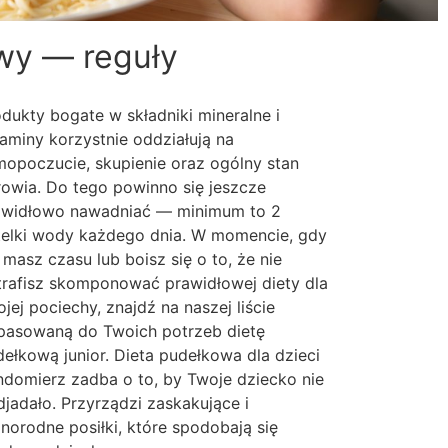
wy — reguły
dukty bogate w składniki mineralne i
aminy korzystnie oddziałują na
mopoczucie, skupienie oraz ogólny stan
rowia. Do tego powinno się jeszcze
awidłowo nawadniać — minimum to 2
telki wody każdego dnia. W momencie, gdy
 masz czasu lub boisz się o to, że nie
trafisz skomponować prawidłowej diety dla
jej pociechy, znajdź na naszej liście
pasowaną do Twoich potrzeb dietę
ełkową junior. Dieta pudełkowa dla dzieci
ndomierz zadba o to, by Twoje dziecko nie
jadało. Przyrządzi zaskakujące i
norodne posiłki, które spodobają się