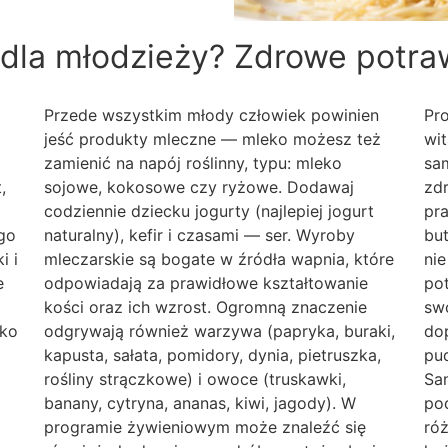
 dla młodzieży? Zdrowe potra
Przede wszystkim młody człowiek powinien
Pro
jeść produkty mleczne — mleko możesz też
wit
zamienić na napój roślinny, typu: mleko
sa
,
sojowe, kokosowe czy ryżowe. Dodawaj
zd
codziennie dziecku jogurty (najlepiej jogurt
pr
go
naturalny), kefir i czasami — ser. Wyroby
bu
i i
mleczarskie są bogate w źródła wapnia, które
nie
e
odpowiadają za prawidłowe kształtowanie
po
kości oraz ich wzrost. Ogromną znaczenie
swo
cko
odgrywają również warzywa (papryka, buraki,
do
kapusta, sałata, pomidory, dynia, pietruszka,
pud
rośliny strączkowe) i owoce (truskawki,
Sa
banany, cytryna, ananas, kiwi, jagody). W
pod
programie żywieniowym może znaleźć się
róż