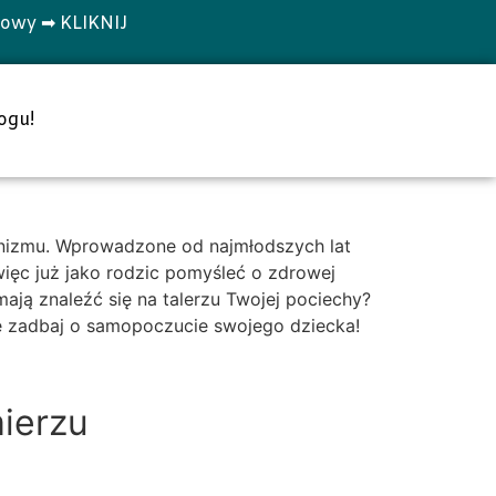
towy ➡ KLIKNIJ
ogu!
anizmu. Wprowadzone od najmłodszych lat
ięc już jako rodzic pomyśleć o zdrowej
mają znaleźć się na talerzu Twojej pociechy?
że zadbaj o samopoczucie swojego dziecka!
mierzu