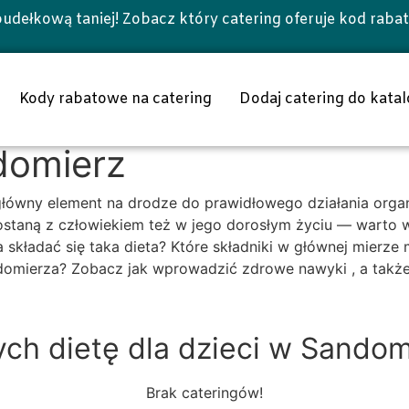
udełkową taniej! Zobacz który catering oferuje kod raba
Kody rabatowe na catering
Dodaj catering do katal
ndomierz
 główny element na drodze do prawidłowego działania org
staną z człowiekiem też w jego dorosłym życiu — warto w
składać się taka dieta? Które składniki w głównej mierze 
andomierza? Zobacz jak wprowadzić zdrowe nawyki , a tak
ych dietę dla dzieci w Sando
Brak cateringów!