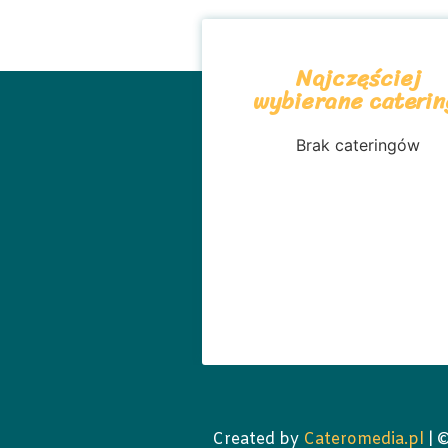
Najczęściej
wybierane caterin
Brak cateringów
Created by
Cateromedia.pl
| 