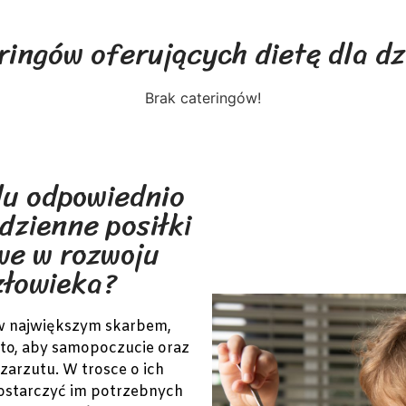
ringów oferujących dietę dla dz
Brak cateringów!
du odpowiednio
dzienne posiłki
we w rozwoju
złowieka?
ów największym skarbem,
 to, aby samopoczucie oraz
zarzutu. W trosce o ich
ostarczyć im potrzebnych