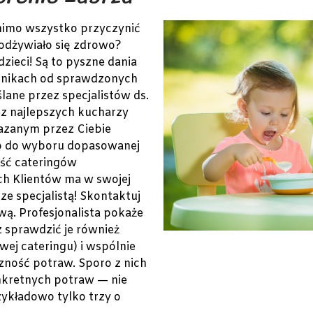
mimo wszystko przyczynić
 odżywiało się zdrowo?
zieci! Są to pyszne dania
adnikach od sprawdzonych
ane przez specjalistów ds.
ez najlepszych kucharzy
azanym przez Ciebie
o do wyboru dopasowanej
ość cateringów
ch Klientów ma w swojej
ze specjalistą! Skontaktuj
wą. Profesjonalista pokaże
 sprawdzić je również
wej cateringu) i wspólnie
zność potraw. Sporo z nich
kretnych potraw — nie
zykładowo tylko trzy o