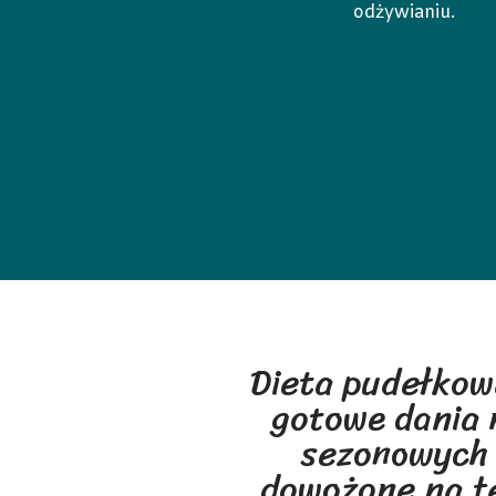
odżywianiu.
Dieta pudełkow
gotowe dania 
sezonowych
dowożone na t