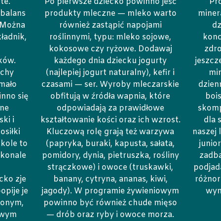
te.
Po pierwsze dziecko powinno jeść
Pr
 balans
produkty mleczne — mleko warto
miner
 Można
również zastąpić napojami
dz
ładnik,
roślinnymi, typu: mleko sojowe,
konc
kokosowe czy ryżowe. Dodawaj
zdro
ków.
każdego dnia dziecku jogurty
jeszcz
uchy
(najlepiej jogurt naturalny), kefir i
mi
 mało
czasami — ser. Wyroby mleczarskie
dzienn
nno się
obfitują w źródła wapnia, które
bois
nne
odpowiadają za prawidłowe
skomp
ki i
kształtowanie kości oraz ich wzrost.
dla 
osiłki
Kluczową rolę grają też warzywa
naszej 
kole to
(papryka, buraki, kapusta, sałata,
junio
skonale
pomidory, dynia, pietruszka, rośliny
zadba
strączkowe) i owoce (truskawki,
podjada
cko zje
banany, cytryna, ananas, kiwi,
różnor
opije je
jagody). W programie żywieniowym
wym
zonym,
powinno być również chude mięso
owym
— drób oraz ryby i owoce morza.