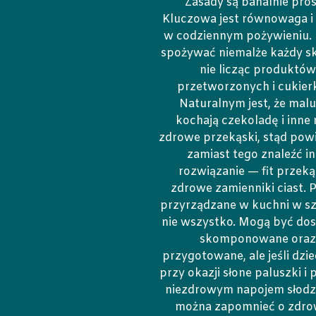
Zasady są banalnie pros
Kluczowa jest równowaga i
w codziennym pożywieniu.
spożywać niemalże każdy sk
nie licząc produktów
przetworzonych i cukier
Naturalnym jest, że mal
kochają czekoladę i inne
zdrowe przekąski, stąd powi
zamiast tego znaleźć i
rozwiązanie — fit przekąs
zdrowe zamienniki ciast. P
przyrządzane w kuchni w sz
nie wszystko. Mogą być do
skomponowane oraz
przygotowane, ale jeśli dzie
przy okazji słone paluszki i p
niezdrowym napojem słod
można zapomnieć o zdr