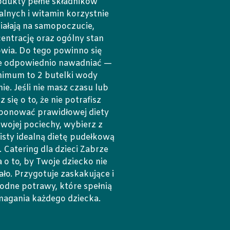
odukty pełne składników
alnych i witamin korzystnie
iałają na samopoczucie,
entrację oraz ogólny stan
wia. Do tego powinno się
e odpowiednio nawadniać —
nimum to 2 butelki wody
ie. Jeśli nie masz czasu lub
z się o to, że nie potrafisz
onować prawidłowej diety
swojej pociechy, wybierz z
listy idealną dietę pudełkową
r. Catering dla dzieci Zabrze
 o to, by Twoje dziecko nie
ło. Przygotuje zaskakujące i
odne potrawy, które spełnią
agania każdego dziecka.